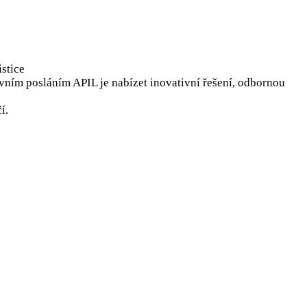
stice
lavním posláním APIL je nabízet inovativní řešení, odbornou
í.