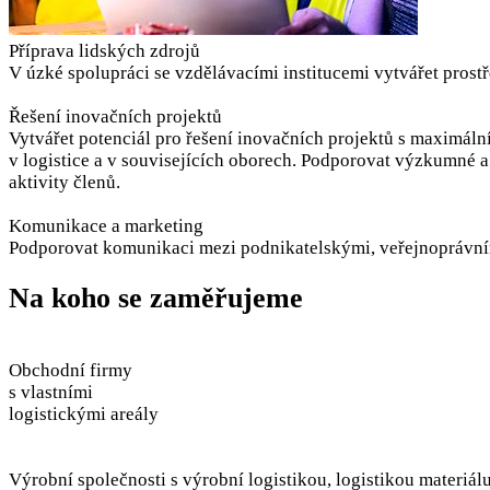
Příprava lidských zdrojů
V úzké spolupráci se vzdělávacími institucemi vytvářet prostře
Řešení inovačních projektů
Vytvářet potenciál pro řešení inovačních projektů s maximál
v logistice a v souvisejících oborech. Podporovat výzkumné 
aktivity členů.
Komunikace a marketing
Podporovat komunikaci mezi podnikatelskými, veřejnoprávním
Na koho se zaměřujeme
Obchodní firmy
s vlastními
logistickými areály
Výrobní společnosti s výrobní logistikou, logistikou materiá