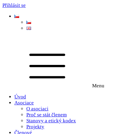
Přihlásit se
Menu
Úvod
Asociace
O asociaci
Proč se stát členem
Stanovy a etický kodex
Projekty
Členové