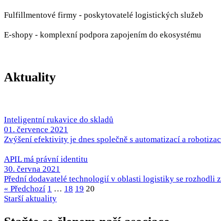
Fulfillmentové firmy - poskytovatelé logistických služeb
E-shopy - komplexní podpora zapojením do ekosystému
Aktuality
Inteligentní rukavice do skladů
01. července 2021
Zvýšení efektivity je dnes společně s automatizací a robotizací
APIL má právní identitu
30. června 2021
Přední dodavatelé technologií v oblasti logistiky se rozhodli za
« Předchozí
1
…
18
19
20
Starší aktuality