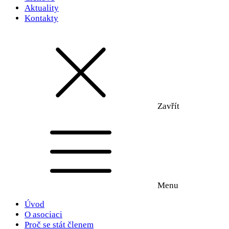
Aktuality
Kontakty
Zavřít
Menu
Úvod
O asociaci
Proč se stát členem